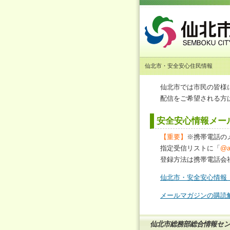
仙北市・安全安心住民情報
仙北市では市民の皆様
配信をご希望される方
安全安心情報メー
【重要】
※携帯電話の
指定受信リストに「
@an
登録方法は携帯電話会
仙北市・安全安心情報
メールマガジンの購読
仙北市総務部総合情報セ